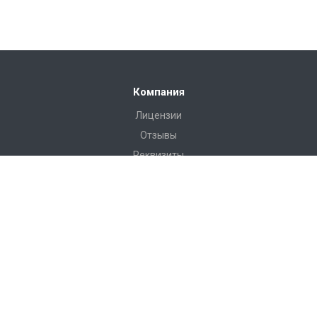
Компания
Лицензии
Отзывы
Реквизиты
Сервис
Доставка
Монтаж
Гарантия
Замер
Проект
Подготовка